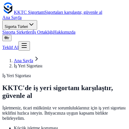
KKTC Sigortam
Sigortaları karşılaştır, güvenle al
Ana Sayfa
Sigorta Türleri
Sigorta Şirketleri
İş Ortaklığı
Hakkımızda
🌐
tr
Teklif Al
Ana Sayfa
İş Yeri Sigortası
İş Yeri Sigortası
KKTC'de iş yeri sigortanı karşılaştır,
güvenle al
İşletmeniz, ticari mülkünüz ve sorumluluklarınız için iş yeri sigortası
teklifini hızlıca isteyin. İhtiyacınıza uygun kapsamı birlikte
belirleyelim.
Küçük işletme koruması