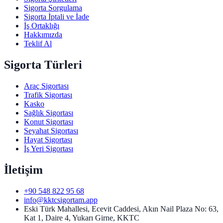
Sigorta Sorgulama
Sigorta İptali ve İade
İş Ortaklığı
Hakkımızda
Teklif Al
Sigorta Türleri
Araç Sigortası
Trafik Sigortası
Kasko
Sağlık Sigortası
Konut Sigortası
Seyahat Sigortası
Hayat Sigortası
İş Yeri Sigortası
İletişim
+90 548 822 95 68
info@kktcsigortam.app
Eski Türk Mahallesi, Ecevit Caddesi, Akın Nail Plaza No: 63,
Kat 1, Daire 4, Yukarı Girne, KKTC